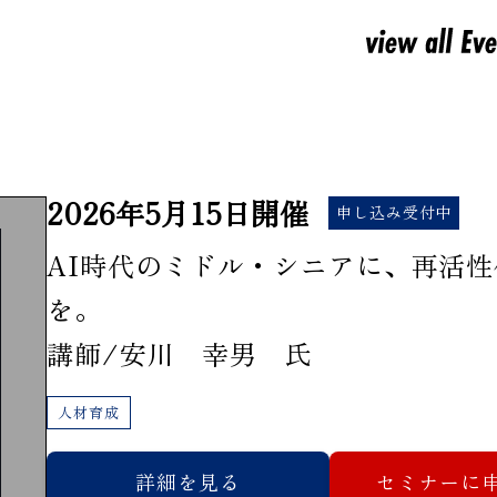
2026年5月15日開催
申し込み受付中
AI時代のミドル・シニアに、再活
を。
講師/安川 幸男 氏
人材育成
詳細を見る
セミナーに